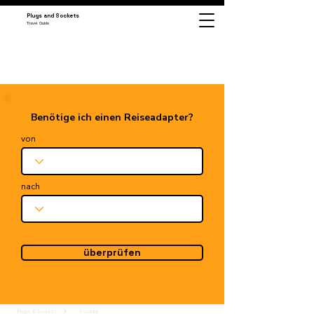
Plugs and Sockets
Travel Guide
Benötige ich einen Reiseadapter?
von
nach
überprüfen
Plugs & Sockets
Ecuador