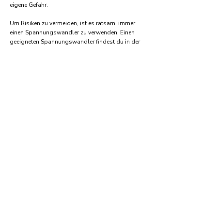
eigene Gefahr.
Um Risiken zu vermeiden, ist es ratsam, immer
einen Spannungswandler zu verwenden. Einen
geeigneten Spannungswandler findest du in der
Regel auf:
Amazon.com
Amazon.co.uk
Amazon.de
Amazon.fr
Amazon.es
Häufige Fragen und Antworten