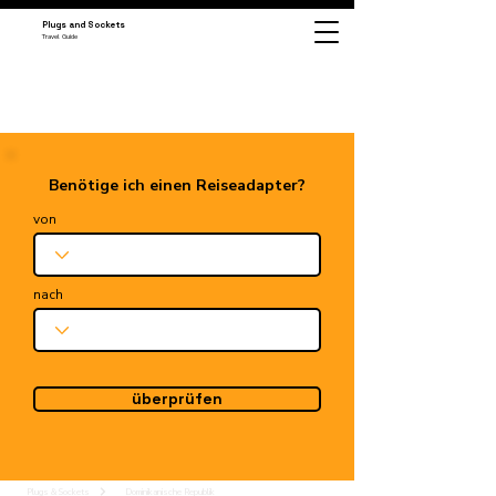
Plugs and Sockets
Travel Guide
Benötige ich einen Reiseadapter?
von
nach
überprüfen
Plugs & Sockets
Dominikanische Republik