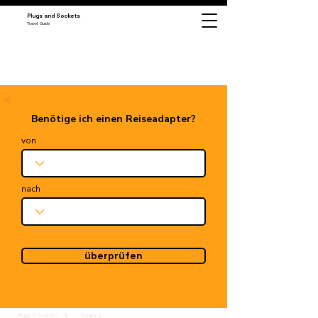
Plugs and Sockets
Travel Guide
Benötige ich einen Reiseadapter?
von
nach
überprüfen
Plugs & Sockets
Dominica