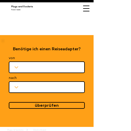
Plugs and Sockets
Travel Guide
Benötige ich einen Reiseadapter?
von
nach
überprüfen
Plugs & Sockets
Deutschland