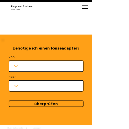
Plugs and Sockets
Travel Guide
Benötige ich einen Reiseadapter?
von
nach
überprüfen
Plugs & Sockets
Brasilien