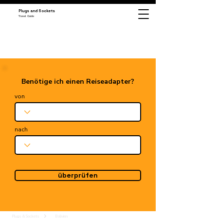
Plugs and Sockets
Travel Guide
Benötige ich einen Reiseadapter?
von
nach
überprüfen
Plugs & Sockets
Bolivien