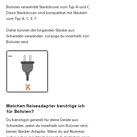
Bolivien verwendet Steckdosen vom Typ A und C.
Diese Steckdosen sind kompatibel mit Steckern
vom Typ A, C, E, F.
Daher können die folgenden Stecker aus
Schweden verwenden, solange du innerhalb von
Bolivien reist:​
...
✓
X
Welchen Reiseadapter benötige ich
für Bolivien?
Du benötigst generell für deine Geräte aus
Schweden, wenn du innerhalb von Bolivien reist,
keinen Stecker-Adapter. Wenn du auf Nummer