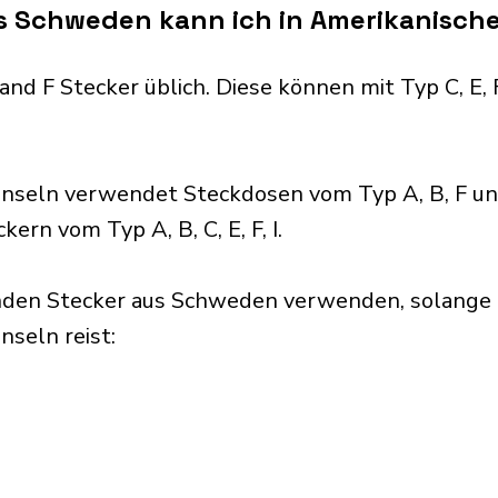
s Schweden kann ich in Amerikanisch
nd F Stecker üblich. Diese können mit Typ C, E, F,
nseln verwendet Steckdosen vom Typ A, B, F und
ern vom Typ A, B, C, E, F, I.
nden Stecker aus Schweden verwenden, solange 
seln reist:​