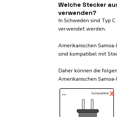
Welche Stecker au
verwenden?
In Schweden sind Typ C a
verwendet werden.
Amerikanischen Samoa-I
sind kompatibel mit Steck
Daher können die folge
Amerikanischen Samoa-In
✓
X
...
kompatibel: