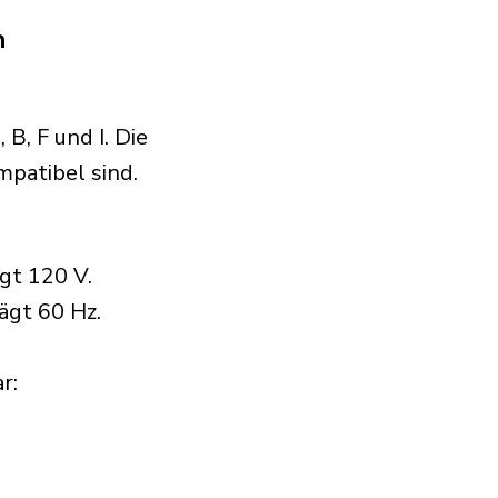
n
, F und I. Die
ompatibel sind.
gt 120 V.
ägt 60 Hz.
:​